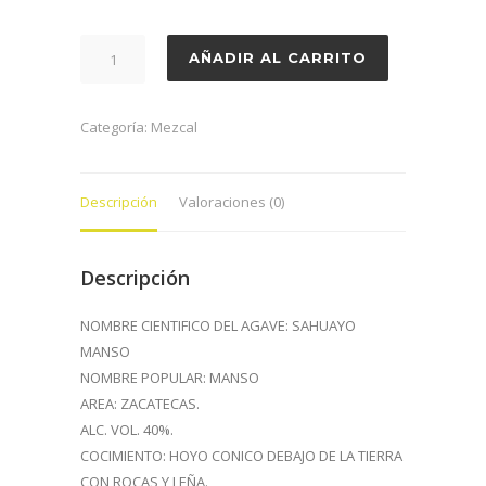
MEZCAL
AÑADIR AL CARRITO
100%
AGAVE
TEQUILANA
Categoría:
Mezcal
DE
ZACATECAS
Descripción
Valoraciones (0)
cantidad
Descripción
NOMBRE CIENTIFICO DEL AGAVE: SAHUAYO
MANSO
NOMBRE POPULAR: MANSO
AREA: ZACATECAS.
ALC. VOL. 40%.
COCIMIENTO: HOYO CONICO DEBAJO DE LA TIERRA
CON ROCAS Y LEÑA.